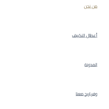
من نحن
أعطال التكييف
المدونة
وفر،اربح معنا