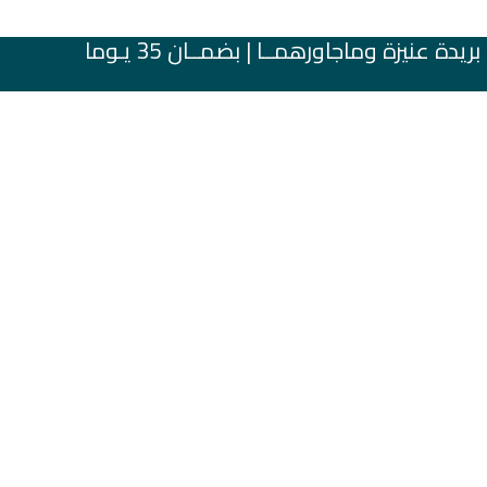
عنيزة وماجاورهمــا | بضمــان 35 يـوما