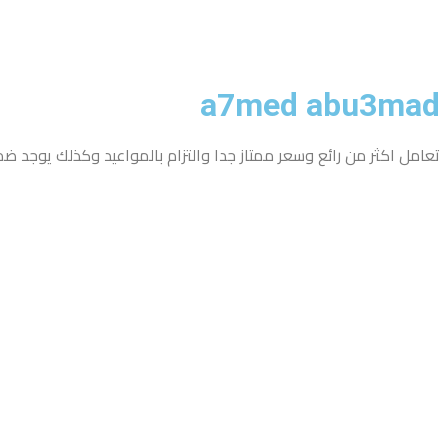
a7med abu3mad
تعامل
اكثر
من رائع وسعر ممتاز جدا والتزام بالمواعيد وكذلك يوجد ض