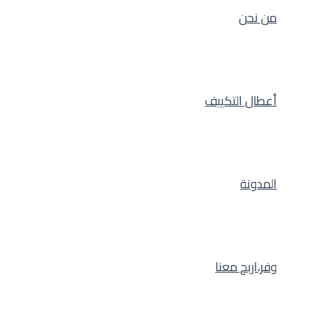
من نحن
أعطال التكييف
المدونة
وفر،اربح معنا