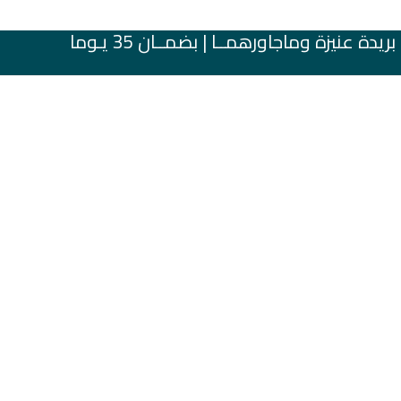
عنيزة وماجاورهمــا | بضمــان 35 يـوما