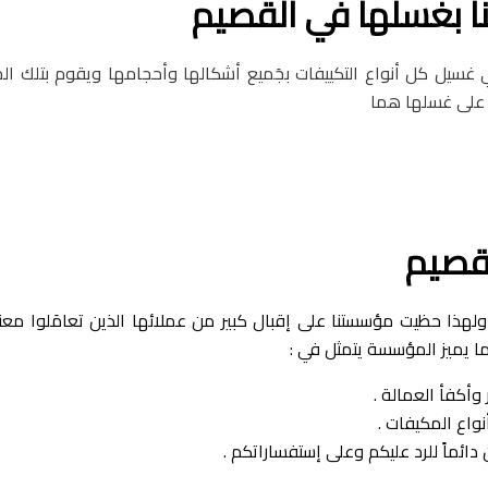
ا بغسلها في القصيم
سيل كل أنواع التكييفات بجَميع أشكالها وأحجامها ويقوم بتلك ال
ة على غسلها هما
قصيم
لهذا حظيت مؤسستنا على إقبال كبير من عملائها الذين تعامَلوا معنا
ما يميز المؤسسة يتمثل في :
أكفأ العمالة .
واع المكيفات .
ائماً للرد عليكم وعلى إستفساراتكم .